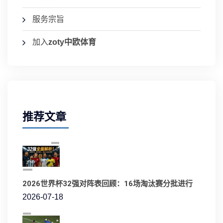
服务宗旨
加入
zoty中欧体育
推荐文章
2026世界杯32强对阵表回顾：16场淘汰赛分批进行
2026-07-18