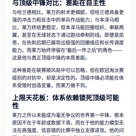
与顶级中锋对比：差距在自主性
与哈兰德相比，莱万的射术更细腻，但哈兰德具备更
强的冲击力和反击中的单兵作战能力；与本泽马相
比，莱万终结更稳定，但本泽马能回撤组织、串联两
翼，甚至在无球状态下通过跑动牵制防线。即便是凯
恩，在热刺后期已展现出极强的回撤接应和长传调度
能力。而莱万始终停留在“最后一传之后”的角色——
这是他与真正顶级中锋的本质差距。
这种差距在联赛顺风局中可以忽略，但在欧冠淘汰赛
级别的对抗中，却是决定性的。顶级中锋必须能在体
系受限时创造变量，而莱万做不到。
上限天花板：体系依赖锁死顶级可能
性
莱万之所以未能成为毫无争议的世界第一中锋，根本
原因不在于年龄或数据下滑，而在于他的能力模型无
法在高强度、低容错的比赛中独立支撑进攻。他的问