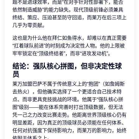
题不是进球效率，而是“在对手针对性部署下，能否
依然制造威胁”的能力缺失。现代顶级前锋必须兼具
终结、策应、压迫甚至防守回追，而莱万在后三项上
几乎为零贡献。
这也是为什么他在拜仁如鱼得水，却难以在真正需要
“扛着球队前进”的时刻成为决定性人物。他的上限被
牢牢锁定在“顶级终结者”，而非“进攻发动机”。
结论：强队核心拼图，但非决定性球
员
莱万加盟巴萨不属于传统意义上的“抱团”（如詹姆斯
去热火），但他确实选择了一个更适合自己技术特
点、而非更具竞技挑战的环境。他属于“强队核心拼
图”级别——能在体系完善时打出顶级数据，但无法
凭一己之力改变比赛走势。他距离世界顶级核心仍有
明显差距，因为真正的顶级球员必须能在任何体系、
任何对抗强度下保持影响力，而莱万的影响力，始终
依附于体系之上。