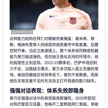
这种能力结构在拜仁时期被完美掩盖：基米希、穆
勒、格纳布里等人持续提供高质量传中和直塞，后腰
控制节奏，边后卫高速插上，整个体系如同精密机器
般为莱万输送弹药。但在缺乏类似支持的环境中，他
的局限性立刻显现。2022-23赛季初，巴萨中场控制
力不足、边路缺乏爆点，莱万多次陷入孤立无援的境
地，被迫回撤接应却效率低下。差的不是数据，而是
他在无球支援不足时无法自主打开局面的能力缺失。
强强对话表现：体系失效即隐身
莱万在强强对话中的表现极具欺骗性。2020年欧冠
对阵巴黎圣日耳曼，他梅开二度帮助拜仁晋级，常被