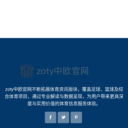
zoty中欧官网不断拓展体育资讯版块，覆盖足球、篮球及综
合体育项目，通过专业解读与数据呈现，为用户带来更具深
度与实用价值的体育信息服务体验。