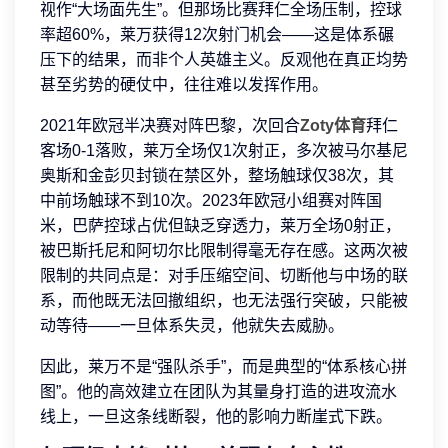
视作“大场面先生”。但那场比赛拜仁全场压制，控球
率超60%，莱万获得12次射门机会——这是体系碾
压下的结果，而非个人英雄主义。反观他在真正均势
甚至劣势的硬仗中，往往难以发挥作用。
2021年欧冠半决赛对阵巴黎，次回合
Zoty体育
拜仁
客场0-1落败，莱万全场仅1次射正，多次被马尔基尼
奥斯和金彭贝封锁在禁区外，整场触球仅38次，其
中前场触球不到10次。2023年欧冠小组赛对阵国
米，巴萨控球占优但缺乏穿透力，莱万全场0射正，
被巴斯托尼和阿切尔比限制得毫无存在感。这两次被
限制的共同点是：对手压缩空间、切断他与中场的联
系，而他既无法回撤组织，也无法强行突破，只能被
动等待——一旦体系失灵，他就失去威胁。
因此，莱万不是“强队杀手”，而是典型的“体系核心拼
图”。他的高效建立在团队为其量身打造的进攻流水
线上，一旦这条线断裂，他的影响力断崖式下跌。