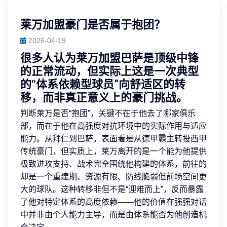
莱万加盟豪门是否属于抱团？
2026-04-19
很多人认为莱万加盟巴萨是顶级中锋
的正常流动，但实际上这是一次典型
的“体系依赖型球员”向舒适区的转
移，而非真正意义上的豪门挑战。
判断莱万是否“抱团”，关键不在于他去了哪家俱乐
部，而在于他在高强度对抗环境中的实际作用与适应
能力。从拜仁到巴萨，表面看是从德甲霸主转投西甲
传统豪门，但实质上，莱万离开的是一个能为他提供
极致进攻支持、战术完全围绕他构建的体系，前往的
却是一个重建期、资源有限、防线脆弱但前场空间更
大的球队。这种转移非但不是“迎难而上”，反而暴露
了他对特定体系的高度依赖——他的价值在强强对话
中并非由个人能力主导，而是由体系能否为他创造机