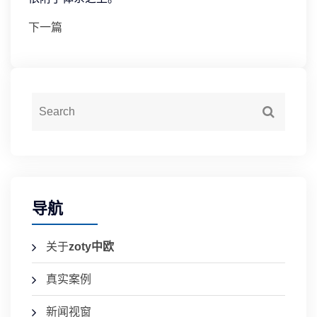
下一篇
导航
关于
zoty中欧
真实案例
新闻视窗