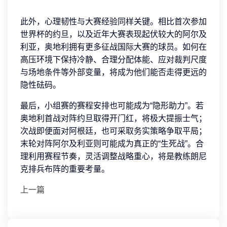
此外，心理韧性与大赛经验同样关键。相比首次参加
世界杯的约旦，以及近年大赛表现起伏较大的阿尔及
利亚，奥地利拥有更多征战国际大赛的球员。如何在
高压环境下保持冷静、合理分配体能、应对裁判尺度
与场地条件等外部变量，将成为他们能否走得更远的
隐性砝码。
最后，小组赛的赛程安排也可能成为“隐形助力”。若
奥地利首战对阵约旦取得开门红，将极大提振士气；
次战即便面对阿根廷，也可采取务实策略争取平局；
末轮对阵阿尔及利亚则可能成为真正的“生死战”。合
理利用赛程节奏，灵活调整战略重心，将是教练朗尼
克排兵布阵的重要考量。
上一篇