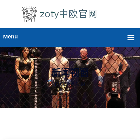
新闻视窗
首页
/
新闻视窗