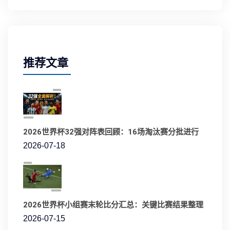
推荐文章
2026世界杯32强对阵表回顾：16场淘汰赛分批进行
2026-07-18
2026世界杯小组赛末轮比分汇总：关键比赛结果整理
2026-07-15