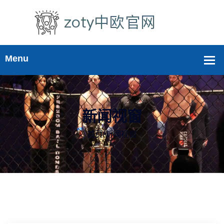
新闻视窗
首页
/
新闻视窗