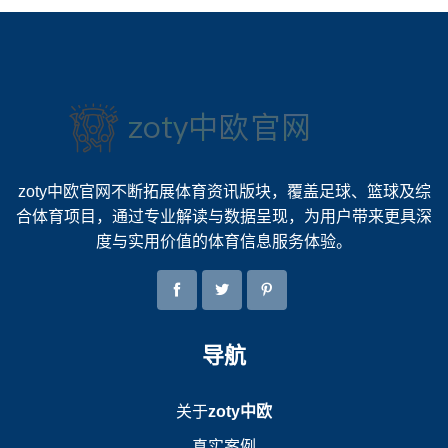
zoty中欧官网不断拓展体育资讯版块，覆盖足球、篮球及综
合体育项目，通过专业解读与数据呈现，为用户带来更具深
度与实用价值的体育信息服务体验。
导航
关于
zoty中欧
真实案例