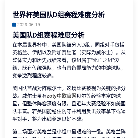
世界杯美国队D组赛程难度分析
2026-06-19
美国队D组赛程难度分析
在本届世界杯中，美国队被分入D组，同组对手包括
英格兰、伊朗以及附加赛胜者（实际为威尔士）。从
整体实力和历史战绩来看，该组属于“死亡之组”边
缘，既有传统强队，也有具备搅局能力的中游球队，
竞争激烈程度较高。
美国队首战对阵威尔士。这场比赛被视为关键的抢分
战。威尔士虽有
zoty中欧官网
贝尔等经验丰富的球
星，但整体阵容深度有限，且近年大赛经验不如美国
队丰富。若美国能稳住防守并利用反击效率拿下或逼
平对手，将为出线奠定良好基础。
第二场面对英格兰是小组中最艰难的一役。英格兰阵