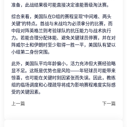
准备，此战结果极可能直接决定谁能晋级淘汰赛。
综合来看，美国队在D组的赛程呈现“中间难、两头
关键”的特点。首战与末战均为必须拿分的比赛，而
中段对阵英格兰则考验球队的抗压能力与战术执行
力。若能合理分配体能、避免关键球员停赛，并在对
阵威尔士和伊朗时至少取得一胜一平，美国队有望以
小组第二身份突围。
此外，美国队平均年龄偏小，活力充沛但大赛经验略
显不足。这既是优势也是风险——年轻球员可能带来
惊喜，也可能在关键时刻因紧张而失误。因此，教练
组的临场调度和心理疏导将成为影响赛程难度实际感
受的关键因素。
上一篇
下一篇