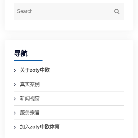
导航
关于
zoty中欧
真实案例
新闻视窗
服务宗旨
加入
zoty中欧体育