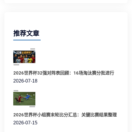
推荐文章
2026世界杯32强对阵表回顾：16场淘汰赛分批进行
2026-07-18
2026世界杯小组赛末轮比分汇总：关键比赛结果整理
2026-07-15