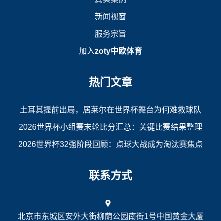
新闻视窗
服务宗旨
加入
zoty中欧体育
热门文章
土耳其提前出局，居莱尔在世界杯舞台为何难救球队
2026世界杯小组赛末轮比分汇总：关键比赛结果整理
2026世界杯32强阶段回顾：点球大战成为淘汰赛焦点
联系方式
北京市东城区安外大街柳荫公园南街1号中国黄金大厦