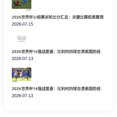
2026世界杯小组赛末轮比分汇总：关键比赛结果整理
2026-07-15
2026世界杯16强战复盘：比利时四球击溃美国防线
2026-07-13
2026世界杯16强战复盘：比利时四球击溃美国防线
2026-07-13