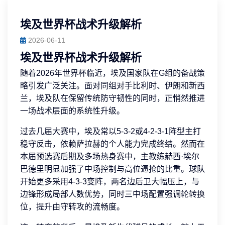
埃及世界杯战术升级解析
2026-06-11
埃及世界杯战术升级解析
随着2026年世界杯临近，埃及国家队在G组的备战策
略引发广泛关注。面对同组对手比利时、伊朗和新西
兰，埃及队在保留传统防守韧性的同时，正悄然推进
一场战术层面的系统性升级。
过去几届大赛中，埃及常以5-3-2或4-2-3-1阵型主打
稳守反击，依赖萨拉赫的个人能力完成终结。然而在
本届预选赛后期及多场热身赛中，主教练赫西·埃尔
巴德里明显加强了中场控制与高位逼抢的比重。球队
开始更多采用4-3-3变阵，两名边后卫大幅压上，与
边锋形成局部人数优势，同时三中场配置强调轮转换
位，提升由守转攻的流畅度。