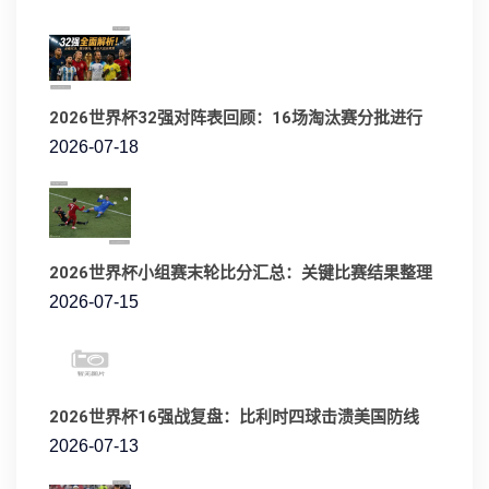
2026世界杯32强对阵表回顾：16场淘汰赛分批进行
2026-07-18
2026世界杯小组赛末轮比分汇总：关键比赛结果整理
2026-07-15
2026世界杯16强战复盘：比利时四球击溃美国防线
2026-07-13