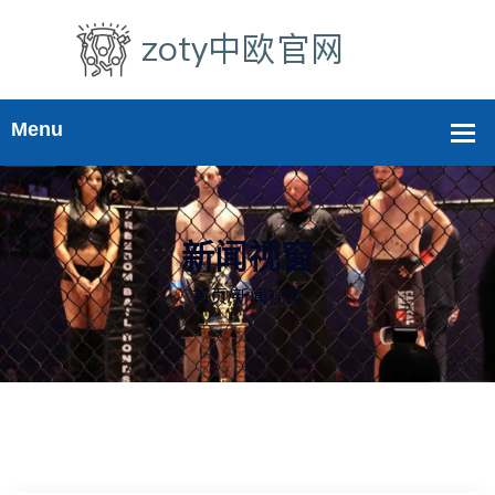
新闻视窗
首页
/
新闻视窗