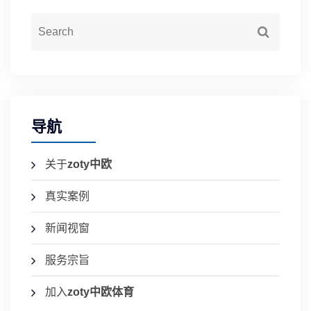
导航
关于
zoty中欧
真实案例
新闻视窗
服务宗旨
加入
zoty中欧体育