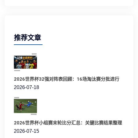
推荐文章
2026世界杯32强对阵表回顾：16场淘汰赛分批进行
2026-07-18
2026世界杯小组赛末轮比分汇总：关键比赛结果整理
2026-07-15