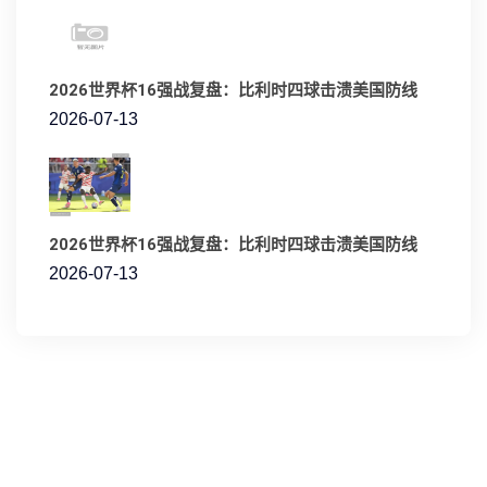
2026世界杯16强战复盘：比利时四球击溃美国防线
2026-07-13
2026世界杯16强战复盘：比利时四球击溃美国防线
2026-07-13