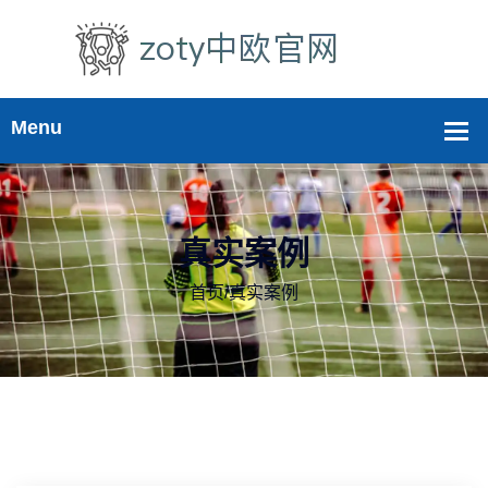
真实案例
首页
/
真实案例