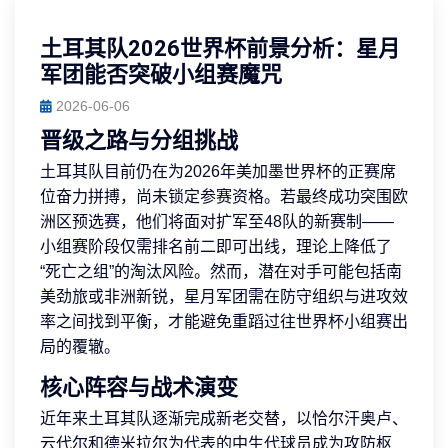
土耳其队2026世界杯前景分析：星月
军团能否突破小组赛魔咒
2026-06-06
晋级之路与分组挑战
土耳其队目前仍在为2026年美加墨世界杯的正赛席
位奋力拼搏，尚未锁定参赛资格。若最终成功突围欧
洲区预选赛，他们将面对扩军至48队的新赛制——
小组赛阶段仅需排名前二即可出线，理论上降低了
“死亡之组”的淘汰风险。然而，潜在对手可能包括南
美劲旅或非洲新锐，星月军团需在防守组织与进攻效
率之间找到平衡，才能避免重蹈过往世界杯小组赛出
局的覆辙。
核心阵容与战术演变
近年来土耳其队逐渐完成新老交替，以恰尔汗奥卢、
云代尔和德米拉尔为代表的中生代球员成为攻防枢