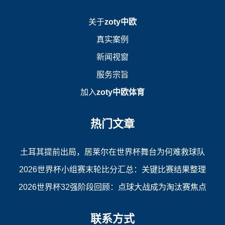
关于
zoty中欧
真实案例
新闻视窗
服务宗旨
加入
zoty中欧体育
热门文章
土耳其提前出局，居莱尔在世界杯舞台为何难救球队
2026世界杯小组赛末轮比分汇总：关键比赛结果整理
2026世界杯32强阶段回顾：点球大战成为淘汰赛焦点
联系方式