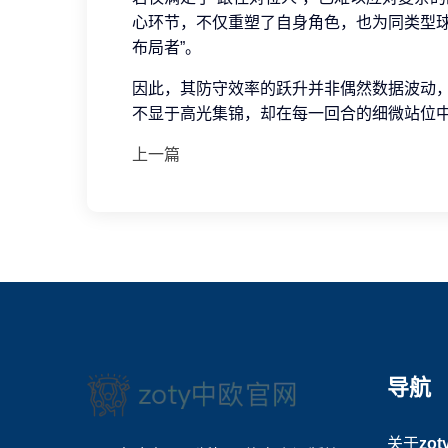
心环节，不仅重塑了自身角色，也为同类型球
布局者”。
因此，其防守效率的跃升并非偶然数据波动
不显于高光集锦，却在每一回合的细微站位
上一篇
导航
关于
zo