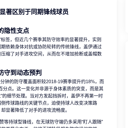
率显著区别于同期锋线球员
的隐性支点
线”标签，但近几个赛季其防守效率的显著提升，实则
同期依赖身体对抗或协防轮转的传统锋线，盖伊通过
接压缩了对手进攻空间，从而在不增加抢断或盖帽数
防守到动态预判
6分钟的防守覆盖面积较2018-19赛季提升约18%，而
个百分点。这一变化并非源于身体素质的突变，而是其
位”的细节处理。当对方发起挡拆时，盖伊不再第一时
弱侧传球路线的关键节点，迫使持球人改变决策路
，却显著降低了对手的进攻流畅度。
赞等持球型锋线，在无球防守端仍多采用“盯人跟随”