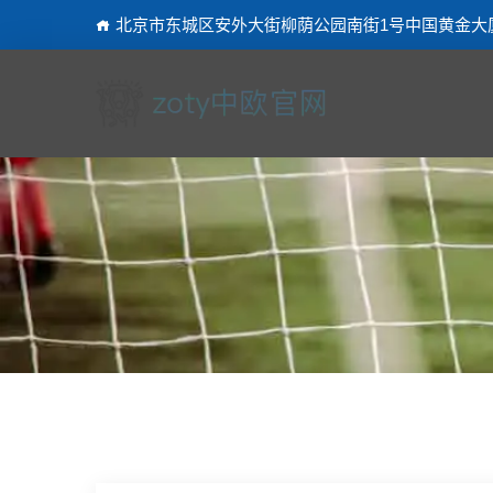
北京市东城区安外大街柳荫公园南街1号中国黄金大