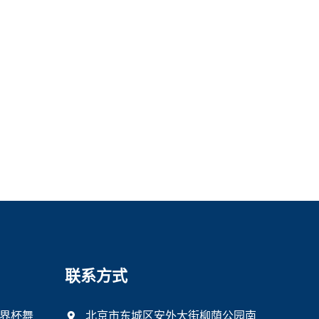
联系方式
界杯舞
北京市东城区安外大街柳荫公园南