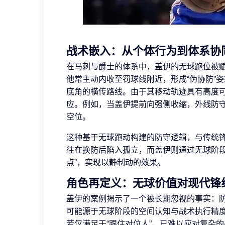
战术嵌入：从个体行为到体系协
在马刺与爵士的体系中，盖伊的无球跑位被
他常主动内收至罚球线附近，形成“伪协防”
底角的横传路线。由于其移动轨迹具有高度
应。例如，当盖伊提前向强侧收缩，外线防
空位。
这种基于无球跑动构建的防守逻辑，与传统
往在换防后陷入孤立，而盖伊则通过无球阶段
点”，实现以静制动的效果。
角色再定义：无球价值对现代锋
盖伊的案例揭示了一个被长期忽视的事实：
可能源于无球阶段的空间认知与战术执行精
若仅满足于“跟住对位人”，已难以应对复杂