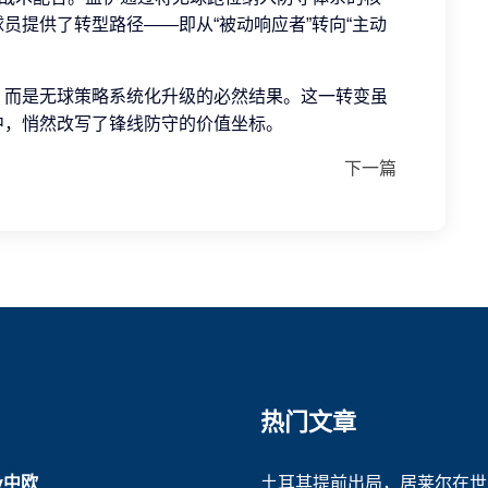
员提供了转型路径——即从“被动响应者”转向“主动
，而是无球策略系统化升级的必然结果。这一转变虽
中，悄然改写了锋线防守的价值坐标。
下一篇
热门文章
ty中欧
土耳其提前出局，居莱尔在世